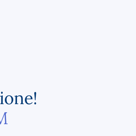
zione!
M