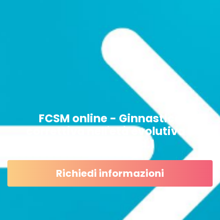
FCSM online - Ginnastica
correttiva nell'età evolutiva -
Recupero Mod.1
Richiedi informazioni