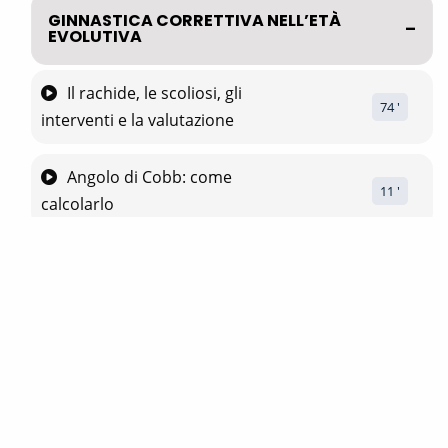
GINNASTICA CORRETTIVA NELL’ETÀ
EVOLUTIVA
Il rachide, le scoliosi, gli
74
 '
interventi e la valutazione
Angolo di Cobb: come
11
 '
calcolarlo
Esame morfologico,
esame clinico e primi
75
 '
approcci all'esercizio
Bacino, connessioni ed
esercizi, diaframma e
60
 '
gabbia toracica